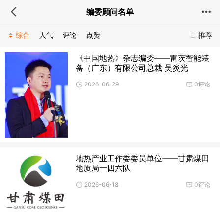
编委顾问名单
综合
人气
评论
点赞
推荐
《中国地热》杂志编委——雷茨智能装
备（广东）有限公司总裁 吴炎光
2026-06-29
0评论
地热产业工作委委员单位——甘肃煤田
地质局一四六队
2026-06-18
0评论