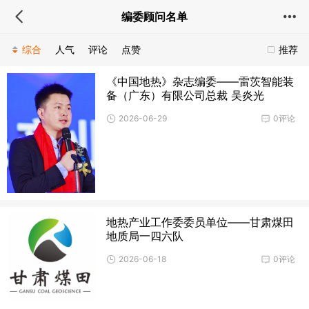
编委顾问名单
综合
人气
评论
点赞
推荐
《中国地热》杂志编委——雷茨智能装
备（广东）有限公司总裁 吴炎光
2026-06-29
0评论
地热产业工作委委员单位——甘肃煤田
地质局一四六队
2026-06-18
0评论