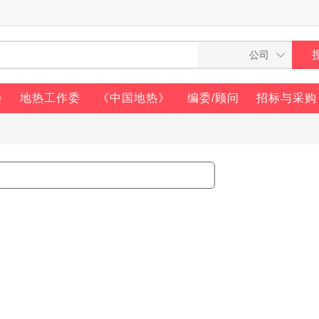
会
地热工作委
《中国地热》
编委/顾问
招标与采购