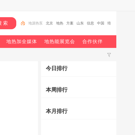
北京
地热
方案
山东
信息
中国
培训
节能
项目
地源热泵
地热加全媒体
地热能展览会
合作伙伴
今日排行
本周排行
本月排行