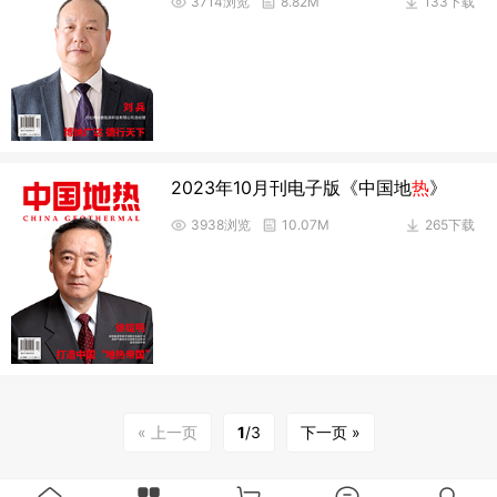
3714浏览
8.82M
133下载
2023年10月刊电子版《中国地
热
》
3938浏览
10.07M
265下载
« 上一页
1
/3
下一页 »