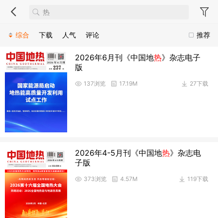
综合
下载
人气
评论
推荐
2026年6月刊《中国地
热
》杂志电子
版
137浏览
17.19M
27下载
2026年4-5月刊《中国地
热
》杂志电
子版
373浏览
4.57M
119下载