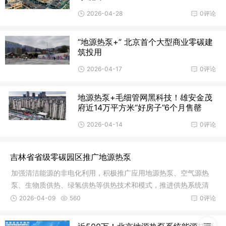
2026-04-28
0评论
“地源热泵+” 北京首个大型商业零碳建
筑投用
2026-04-17
0评论
地源热泵+毛细管网黑科技！雄安金茂
府近14万平方米“好房子”6个月售罄
2026-04-14
0评论
吉林省省级零碳园区推广地源热泵
加强清洁能源的非电化利用，积极推广应用地源热泵、空气源热
泵、生物质供热、绿氢供热等供热技术和模式，推进供热系统清
洁低碳化改造。
2026-04-09
560
0评论