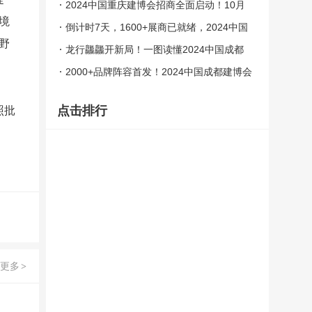
业观众特邀中
2024中国重庆建博会招商全面启动！10月
境
来重庆有点不一样！
倒计时7天，1600+展商已就绪，2024中国
野
成都建博会邀您莅临！
龙行龘龘开新局！一图读懂2024中国成都
建博会最新亮点！
2000+品牌阵容首发！2024中国成都建博会
将于4月召开
点击排行
照批
更多
>