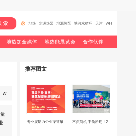
地热
水源热泵
地源热泵
塘河水循环
天津
WFI
信息
医院
地热能
地源热泵行业十强
地热加全媒体
地热能展览会
合作伙伴
推荐图文
数量
专业展助力企业渠道破
不负商机 不负所期！2
业