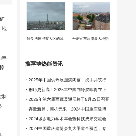
用矿
、地
绘制法国巴黎大区的浅
丹麦宣布欧盟最大地热
为丰
推荐地热能资讯
樟
2025年中国供热展圆满闭幕，携手共筑行
业可持续发展
创历史新高！2025年中国制冷展即将在上
控制
海启幕
2025年第六届西藏暖通展将于5月29日召开
》
存量新篇，商机无限，2024中国重庆建博
会将于下月开展
2024城乡电力学术年会暨科技成果交流会
成功举办
2024中国重庆建博会九大渠道全覆盖，专
提