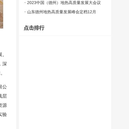
德州？
2023中国（德州）地热高质量发展大会议
程发布
山东德州地热高质量发展峰会定档12月
点击排行
展。
，深
标。
限公
浅层
资源
实验