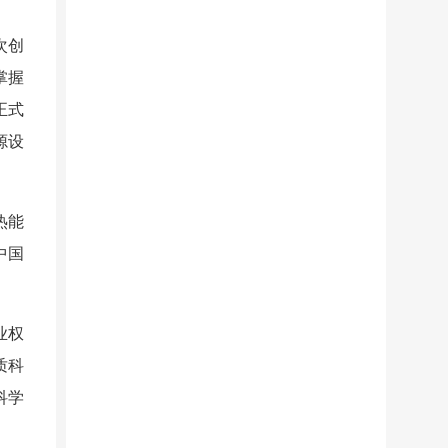
次创
掌握
正式
源设
热能
中国
业权
质科
科学