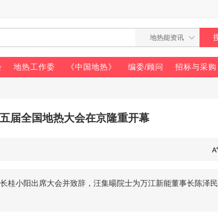
会
地热工作委
《中国地热》
编委/顾问
招标与采购
第十五届全国地热大会在京隆重开幕
长桂小阳出席大会并致辞，汪集暘院士为万江新能董事长陈泽民