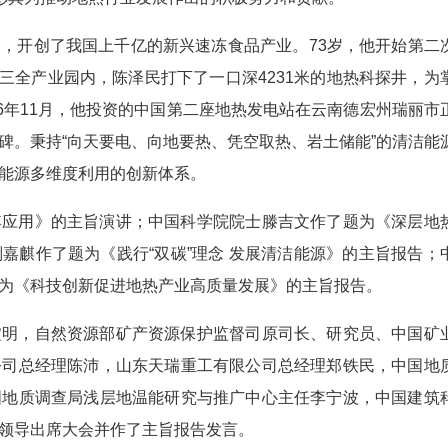
，开创了我国上千亿的新兴速冻食品产业。73岁，他开始第二
州三全产业园内，陈泽民打下了一口深4231米的地热科探井，为
6年11月，他投资的中国第二座地热发电站在云南德宏州瑞丽市
碑。秉持“向天要电、向地要热、凭空取热、岩土储能”的清洁能
能源多维度利用的创新体系。
其应用》的主旨演讲；中国科学院院士滕吉文作了题为《深层地
嘉麒作了题为《践行“双碳”理念 发展清洁能源》的主旨报告；
为《科技创新促进地热产业高质量发展》的主旨报告。
锭明，自然资源部矿产资源保护监督司原司长、研究员、中国矿
公司总经理陈沛，山东天瑞重工有限公司总经理郑铁民，中国地
国地质调查局浅层地温能研究与推广中心主任李宁波，中国建筑
领导出席大会并作了主旨报告发言。