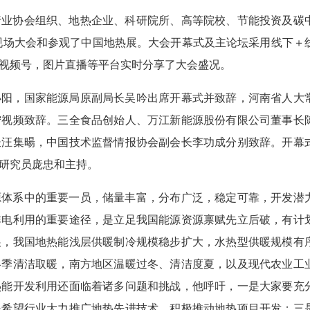
行业协会组织、地热企业、科研院所、高等院校、节能投资及碳
了现场大会和参观了中国地热展。大会开幕式及主论坛采用线下＋
视频号，图片直播等平台实时分享了大会盛况。
小阳，国家能源局原副局长吴吟出席开幕式并致辞，河南省人大
宁视频致辞。三全食品创始人、万江新能源股份有限公司董事长
长汪集暘，中国技术监督情报协会副会长李功成分别致辞。开幕
研究员庞忠和主持。
源体系中的重要一员，储量丰富，分布广泛，稳定可靠，开发潜
非电利用的重要途径，是立足我国能源资源禀赋先立后破，有计
展，我国地热能浅层供暖制冷规模稳步扩大，水热型供暖规模有
冬季清洁取暖，南方地区温暖过冬、清洁度夏，以及现代农业工
热能开发利用还面临着诸多问题和挑战，他呼吁，一是大家要充
是希望行业大力推广地热先进技术，积极推动地热项目开发；三