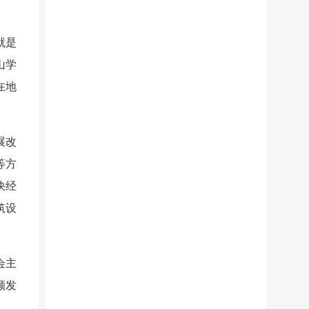
就是
山学
在地
展改
等方
快经
筑设
会主
颁发