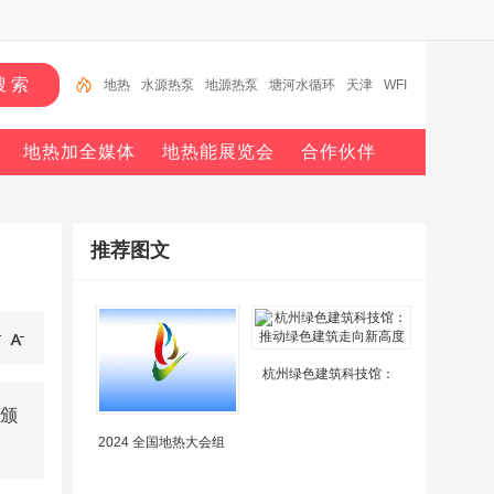
地热
水源热泵
地源热泵
塘河水循环
天津
WFI
信息
医院
地热能
地源热泵行业十强
地热加全媒体
地热能展览会
合作伙伴
推荐图文
杭州绿色建筑科技馆：
颁
2024 全国地热大会组