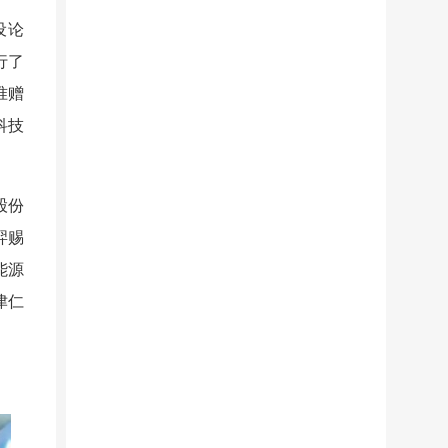
设论
行了
准赠
科技
股份
羿赐
能源
津仁