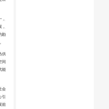
一，
展，
的勘
。
热供
空间
代能
社会
心引
展前