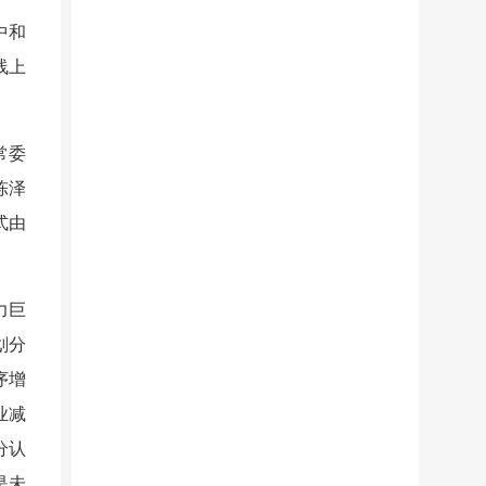
中和
线上
常委
陈泽
式由
力巨
划分
序增
业减
分认
是未