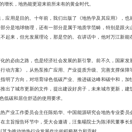
的增长，地热能更迎来前所未有的黄金时代。
础，应用是目的。十年前，我们出版了《地热学及其应用》，也
一部分是地球物理，还有一部分是属于地质学范畴，特别是跟火
展不起来，但光发展理论，那是空的。在讲话中，他对万江新能
变化的必由之路，也是经济社会发展的新引擎。前不久，国家发
展行动方案》，从热泵推广应用、产业提质升级、完善支撑保障
展指明了方向，对培育绿色低碳产业、推进碳达峰和碳中和，加
部推出了城市更新的文件，提出建设好房子，未来城市更新，建
色低碳和居住舒适的使用要求。
地热产业工作委员会主任陈焰华、中国能源研究会地热专业委员
。在主旨报告环节中，受大会邀请，汪集暘院士为陈泽民董事长
表彰其为推动地热行业发展作出的积极努力和贡献。