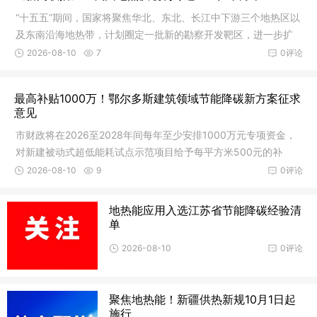
“十五五”期间，国家将聚焦华北、东北、长江中下游三个地热区以
及东南沿海地热带，计划圈定一批新的勘察开发靶区，进一步扩
大资源利用效率 。
2026-08-10
7
0评论
最高补贴1000万！鄂尔多斯建筑领域节能降碳新方案征求
意见
市财政将在2026至2028年间每年至少安排1000万元专项资金，
对新建被动式超低能耗试点示范项目给予每平方米500元的补
贴，单个项目最高补贴可达1000万元。
2026-08-10
9
0评论
地热能应用入选江苏省节能降碳经验清
单
2026-08-10
0评论
聚焦地热能！新疆供热新规10月1日起
施行