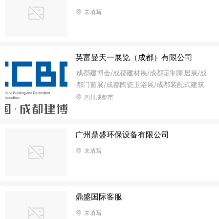
未填写
英富曼天一展览（成都）有限公司
成都建博会/成都建材展/成都定制家居展/成
都门窗展/成都陶瓷卫浴展/成都装配式建筑
展/成都暖通展/成都涂料展/成都园林与景观
四川成都市
展/成都墙面装饰材料展/成都墙纸布艺软装
展/成都智能家居展/成都智慧厨房厨电及高
端家电展
广州鼎盛环保设备有限公司
未填写
鼎盛国际客服
未填写