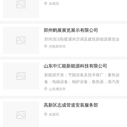
未填写
郑州鹤展展览展示有限公司
郑州清洁取暖通风空调及建筑新能源展览会
河南郑州市
山东中汇能新能源科技有限公司
新能源开发；节能设备及技术推广；蓄热设
备；电磁设备；锅炉设备；换热器；蒸汽发
生器空；空气能机组、地源热泵、烘干设
山东潍坊市
备、机械设备研发、制造、销售；热力回收
工程、电力工程、建筑装饰工程、道路工
高新区志成管道安装服务部
程、制冷工程、采暖工程施工；太阳能光伏
未填写
发电；太阳能热水机组、电子产品、工业自
动化控制系统研发、制造。