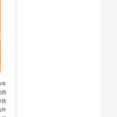
5年
动西
和技
内外