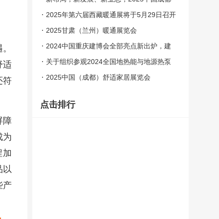
建博会
2025年第六届西藏暖通展将于5月29日召开
2025甘肃（兰州）暖通展览会
2024中国重庆建博会全部亮点新出炉，建
遇。
材人10月必来！
关于组织参观2024全国地热能与地源热泵
舒适
展览会的通知
2025中国（成都）舒适家居展览会
还符
点击排行
屏障
成为
程加
品以
些产