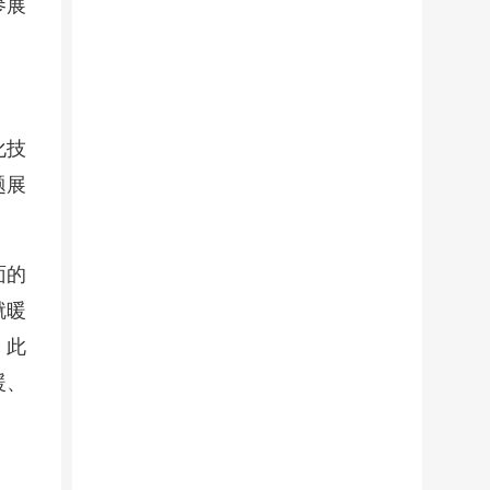
参展
化技
题展
面的
就暖
。此
暖、