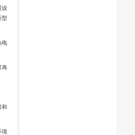
暖设
新型
热电
可再
候和
环境