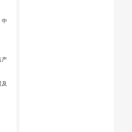
、中
筑产
暖及