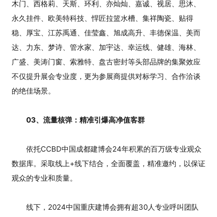
木门、西格莉、天斯、环利、亦灿灿、嘉诚、视居、思沐、
永久挂件、欧美特科技、悍匠拉篮水槽、集祥陶瓷、贴得
稳、厚宝、江苏禹通、佳莹鑫、旭成高升、丰德保温、美而
达、力东、梦诗、管水家、加宇达、幸运线、健雄、海林、
广盛、美涛门窗、索雅特、盘古密封等头部品牌的集聚效应
不仅提升展会专业度，更为参展商提供对标学习、合作洽谈
的绝佳场景。
03、流量核弹：精准引爆高净值客群
依托CCBD中国成都建博会24年积累的百万级专业观众
数据库。采取线上+线下结合，全面覆盖，精准邀约，以保证
观众的专业和质量。
线下，2024中国重庆建博会拥有超30人专业呼叫团队