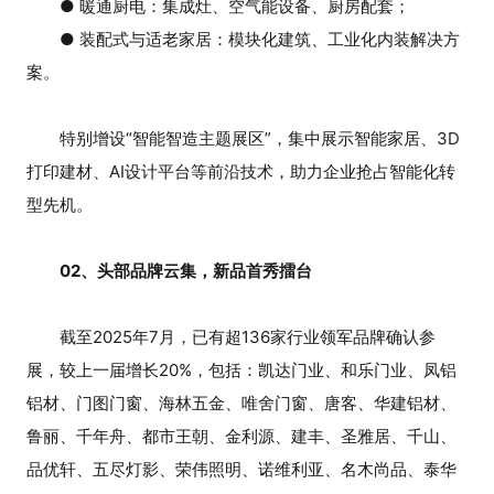
● 暖通厨电：集成灶、空气能设备、厨房配套；
● 装配式与适老家居：模块化建筑、工业化内装解决方
案。
特别增设“智能智造主题展区”，集中展示智能家居、3D
打印建材、AI设计平台等前沿技术，助力企业抢占智能化转
型先机。
02、头部品牌云集，新品首秀擂台
截至2025年7月，已有超136家行业领军品牌确认参
展，较上一届增长20%，包括：凯达门业、和乐门业、凤铝
铝材、门图门窗、海林五金、唯舍门窗、唐客、华建铝材、
鲁丽、千年舟、都市王朝、金利源、建丰、圣雅居、千山、
品优轩、五尽灯影、荣伟照明、诺维利亚、名木尚品、泰华