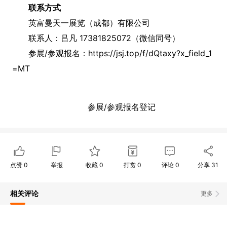
联系方式
英富曼天一展览（成都）有限公司
联系人：吕凡 17381825072（微信同号）
参展/参观报名：https://jsj.top/f/dQtaxy?x_field_1
=MT
参展/参观报名登记
点赞
0
举报
收藏
0
打赏
0
评论
0
分享
31
相关评论
更多