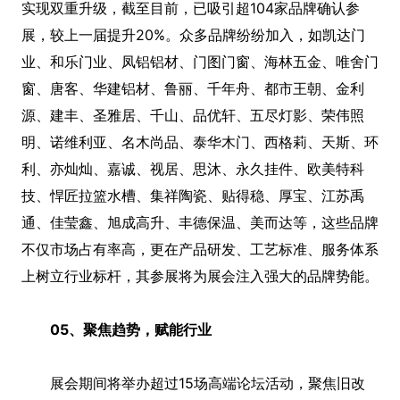
实现双重升级，截至目前，已吸引超104家品牌确认参
展，较上一届提升20%。众多品牌纷纷加入，如凯达门
业、和乐门业、凤铝铝材、门图门窗、海林五金、唯舍门
窗、唐客、华建铝材、鲁丽、千年舟、都市王朝、金利
源、建丰、圣雅居、千山、品优轩、五尽灯影、荣伟照
明、诺维利亚、名木尚品、泰华木门、西格莉、天斯、环
利、亦灿灿、嘉诚、视居、思沐、永久挂件、欧美特科
技、悍匠拉篮水槽、集祥陶瓷、贴得稳、厚宝、江苏禹
通、佳莹鑫、旭成高升、丰德保温、美而达等，这些品牌
不仅市场占有率高，更在产品研发、工艺标准、服务体系
上树立行业标杆，其参展将为展会注入强大的品牌势能。
05、聚焦趋势，赋能行业
展会期间将举办超过15场高端论坛活动，聚焦旧改