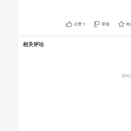
点赞
举报
收
0
相关评论
暂时