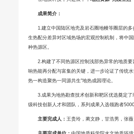
成果简介：
1.建立中国陆区地壳及岩石圈地幔等圈层的
生热配分差异对区域热场的宏观控制机制，将中国
种热源区。
2.构建了不同热源区控制浅部热异常的地质
响热能再分配与富集的关键，进一步论证了传统水热
热一构造聚热一同源共生”地热成因理论。
3.成果为地热勘查技术创新和靶区优选奠定
级科技创新人才和团队，系列成果入选领跑者500
主要完成人：
王贵玲，蔺文静，甘浩男，张薇
主要完成单位：
中国地质科学院水文地质环境