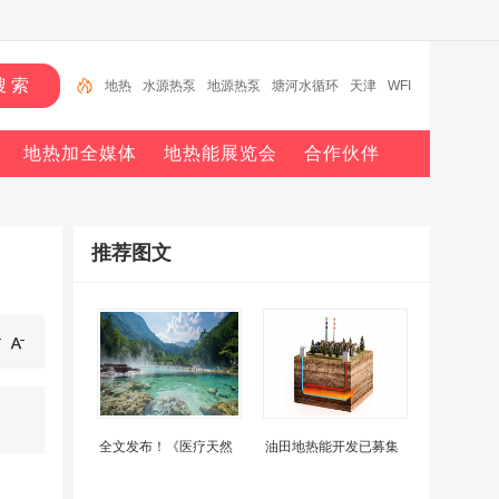
地热
水源热泵
地源热泵
塘河水循环
天津
WFI
信息
医院
地热能
地源热泵行业十强
地热加全媒体
地热能展览会
合作伙伴
推荐图文
全文发布！《医疗天然
油田地热能开发已募集