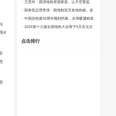
水”无需办理取水许可证
王贵玲：摸清地热资源家底，让天空更蓝、
使房间更暖
国务院总理李强：因地制宜开发地热能，促
进新能源集成融合开发
中国供热展30周年顺利闭幕，全球暖通精英
与
共襄行业交流盛会
2026第十六届全国地热大会将于5月在北京
等4
召开
点击排行
影
生
部