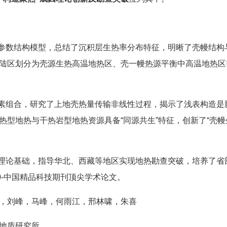
多参数结构模型，总结了沉积层生热率分布特征，明晰了壳幔结构
陆区划分为壳源生热高温地热区、壳一幔热源平衡中高温地热区
要素组合，研究了上地壳热量传输非线性过程，揭示了浅表构造是
型地热与干热岩型地热资源具备“同源共生”特征，创新了“壳幔
了理论基础，指导华北、西藏等地区实现地热勘查突破，培养了省
0-中国精品科技期刊顶尖学术论文。
，刘峰，马峰，何雨江，邢林啸，朱喜
地质研究所